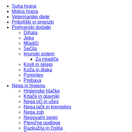
Suha hrana
Mokra hrana
Veterinarske diete
Priboljški in prigrizki
Prehranski dodatki
Dihala
Jetra
Mladiči
Sečila
Imunski sistem
Za mladiče
Kosti in sklepi
Koža in dlaka
Pomiritev
Prebava
Nega in higiena
Higienske hlačke
Krtače in glavniki
Nega oči in ušes
Nega tačk in krempljev
Nega zob
Negovalni spreji
Plenične podloge
Razkužila in čistila