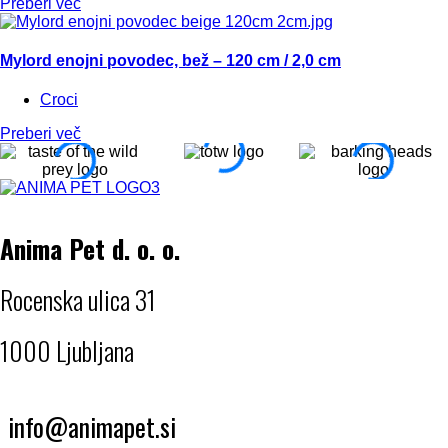
Preberi več
Mylord enojni povodec, bež – 120 cm / 2,0 cm
Croci
Preberi več
Anima Pet d. o. o.
Rocenska ulica 31
1000 Ljubljana
info@animapet.si