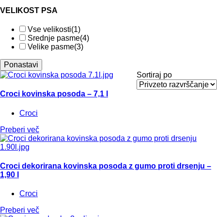
VELIKOST PSA
Vse velikosti
(1)
Srednje pasme
(4)
Velike pasme
(3)
Ponastavi
Sortiraj po
Croci kovinska posoda – 7,1 l
Croci
Preberi več
Croci dekorirana kovinska posoda z gumo proti drsenju –
1,90 l
Croci
Preberi več