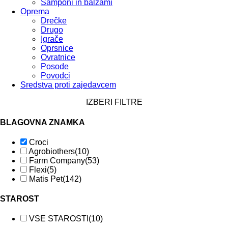
Šamponi in balzami
Oprema
Drečke
Drugo
Igrače
Oprsnice
Ovratnice
Posode
Povodci
Sredstva proti zajedavcem
IZBERI FILTRE
BLAGOVNA ZNAMKA
Croci
Agrobiothers
(10)
Farm Company
(53)
Flexi
(5)
Matis Pet
(142)
STAROST
VSE STAROSTI
(10)