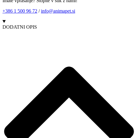
Imate vprašanje? Stopite v stik z nami!
+386 1 500 96 72
/
info@animapet.si
DODATNI OPIS