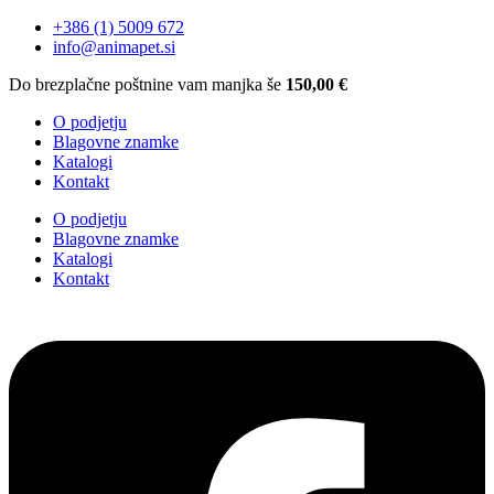
+386 (1) 5009 672
info@animapet.si
Do brezplačne poštnine vam manjka še
150,00
€
O podjetju
Blagovne znamke
Katalogi
Kontakt
O podjetju
Blagovne znamke
Katalogi
Kontakt