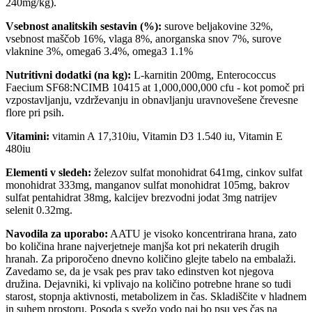
240mg/kg).
Vsebnost analitskih sestavin (%):
surove beljakovine 32%,
vsebnost maščob 16%, vlaga 8%, anorganska snov 7%, surove
vlaknine 3%, omega6 3.4%, omega3 1.1%
Nutritivni dodatki (na kg):
L-karnitin 200mg, Enterococcus
Faecium SF68:NCIMB 10415 at 1,000,000,000 cfu - kot pomoč pri
vzpostavljanju, vzdrževanju in obnavljanju uravnovešene črevesne
flore pri psih.
Vitamini:
vitamin A 17,310iu, Vitamin D3 1.540 iu, Vitamin E
480iu
Elementi v sledeh:
železov sulfat monohidrat 641mg, cinkov sulfat
monohidrat 333mg, manganov sulfat monohidrat 105mg, bakrov
sulfat pentahidrat 38mg, kalcijev brezvodni jodat 3mg natrijev
selenit 0.32mg.
Navodila za uporabo:
AATU je visoko koncentrirana hrana, zato
bo količina hrane najverjetneje manjša kot pri nekaterih drugih
hranah. Za priporočeno dnevno količino glejte tabelo na embalaži.
Zavedamo se, da je vsak pes prav tako edinstven kot njegova
družina. Dejavniki, ki vplivajo na količino potrebne hrane so tudi
starost, stopnja aktivnosti, metabolizem in čas. Skladiščite v hladnem
in suhem prostoru. Posoda s svežo vodo naj bo psu ves čas na