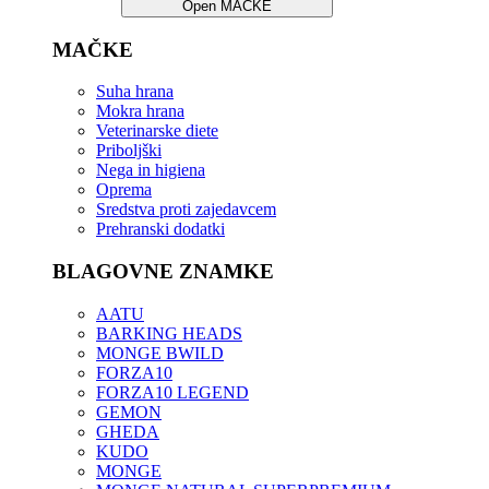
Open MAČKE
MAČKE
Suha hrana
Mokra hrana
Veterinarske diete
Priboljški
Nega in higiena
Oprema
Sredstva proti zajedavcem
Prehranski dodatki
BLAGOVNE ZNAMKE
AATU
BARKING HEADS
MONGE BWILD
FORZA10
FORZA10 LEGEND
GEMON
GHEDA
KUDO
MONGE