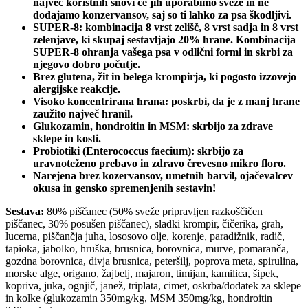
največ koristnih snovi če jih uporabimo sveže in ne
dodajamo konzervansov, saj so ti lahko za psa škodljivi.
SUPER-8: kombinacija 8 vrst zelišč, 8 vrst sadja in 8 vrst
zelenjave, ki skupaj sestavljajo 20% hrane. Kombinacija
SUPER-8 ohranja vašega psa v odlični formi in skrbi za
njegovo dobro počutje.
Brez glutena, žit in belega krompirja, ki pogosto izzovejo
alergijske reakcije.
Visoko koncentrirana hrana: poskrbi, da je z manj hrane
zaužito največ hranil.
Glukozamin, hondroitin in MSM: skrbijo za zdrave
sklepe in kosti.
Probiotiki (Enterococcus faecium): skrbijo za
uravnoteženo prebavo in zdravo črevesno mikro floro.
Narejena brez kozervansov, umetnih barvil, ojačevalcev
okusa in gensko spremenjenih sestavin!
Sestava:
80% piščanec (50% sveže pripravljen razkoščičen
piščanec, 30% posušen piščanec), sladki krompir, čičerika, grah,
lucerna, piščančja juha, lososovo olje, korenje, paradižnik, radič,
tapioka, jabolko, hruška, brusnica, borovnica, murve, pomaranča,
gozdna borovnica, divja brusnica, peteršilj, poprova meta, spirulina,
morske alge, origano, žajbelj, majaron, timijan, kamilica, šipek,
kopriva, juka, ognjič, janež, triplata, cimet, oskrba/dodatek za sklepe
in kolke (glukozamin 350mg/kg, MSM 350mg/kg, hondroitin