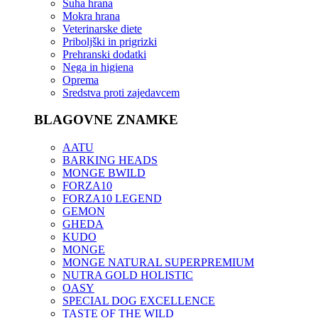
Suha hrana
Mokra hrana
Veterinarske diete
Priboljški in prigrizki
Prehranski dodatki
Nega in higiena
Oprema
Sredstva proti zajedavcem
BLAGOVNE ZNAMKE
AATU
BARKING HEADS
MONGE BWILD
FORZA10
FORZA10 LEGEND
GEMON
GHEDA
KUDO
MONGE
MONGE NATURAL SUPERPREMIUM
NUTRA GOLD HOLISTIC
OASY
SPECIAL DOG EXCELLENCE
TASTE OF THE WILD