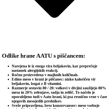
Odlike hrane AATU s piščancem:
Narejena le iz enega vira beljakovin, kar preprečuje
nastanek alergijskih reakcij.
Ročno proizvedena v majhnih količinah.
Edino meso v hrani je piščanec: nizko kaloričen vir
beljakovin, bogat z B vitamini.
Razmerje sestavin 80 / 20: volkovi v divjini zaužijejo 80%
mesa in 20% zelenjave, sadja in zelišč. To načelo je
uporabljeno tudi v Aatu hrani, ki psa resnično vrne v čase
njegovih mesojedih prednikov.
Sveže pripravljena, brez konzervansov: meso vsebuje