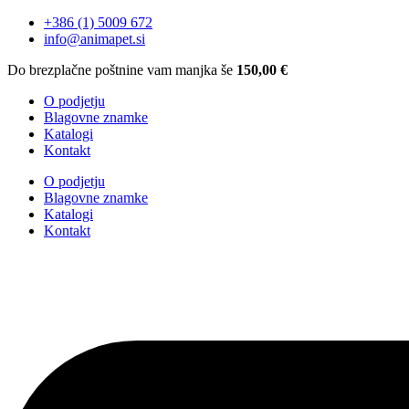
+386 (1) 5009 672
info@animapet.si
Do brezplačne poštnine vam manjka še
150,00
€
O podjetju
Blagovne znamke
Katalogi
Kontakt
O podjetju
Blagovne znamke
Katalogi
Kontakt