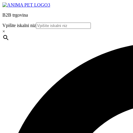
B2B trgovina
Vpišite iskalni niz
×