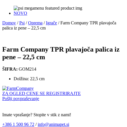
NOVO
Domov
/
Psi
/
Oprema
/
Igrače
/
Farm Company TPR plavajoča
palica iz pene – 22,5 cm
Farm Company TPR plavajoča palica iz
pene – 22,5 cm
ŠIFRA:
GOM214
Dolžina: 22,5 cm
ZA OGLED CENE SE REGISTRIRAJTE
Pošlji povpraševanje
Imate vprašanje? Stopite v stik z nami!
+386 1 500 96 72
/
info@animapet.si