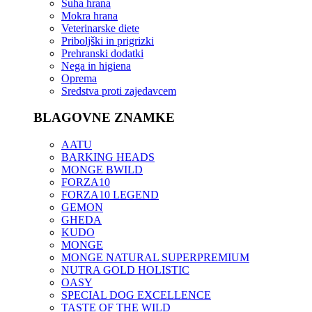
Suha hrana
Mokra hrana
Veterinarske diete
Priboljški in prigrizki
Prehranski dodatki
Nega in higiena
Oprema
Sredstva proti zajedavcem
BLAGOVNE ZNAMKE
AATU
BARKING HEADS
MONGE BWILD
FORZA10
FORZA10 LEGEND
GEMON
GHEDA
KUDO
MONGE
MONGE NATURAL SUPERPREMIUM
NUTRA GOLD HOLISTIC
OASY
SPECIAL DOG EXCELLENCE
TASTE OF THE WILD