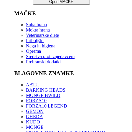
Open MAČKE
MAČKE
Suha hrana
Mokra hrana
Veterinarske diete
Priboljški
Nega in higiena
Oprema
Sredstva proti zajedavcem
Prehranski dodatki
BLAGOVNE ZNAMKE
AATU
BARKING HEADS
MONGE BWILD
FORZA10
FORZA10 LEGEND
GEMON
GHEDA
KUDO
MONGE