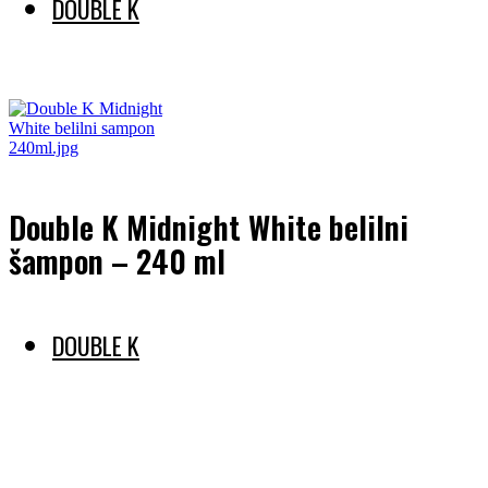
DOUBLE K
Preberi več
Double K Midnight White belilni
šampon – 240 ml
DOUBLE K
Preberi več