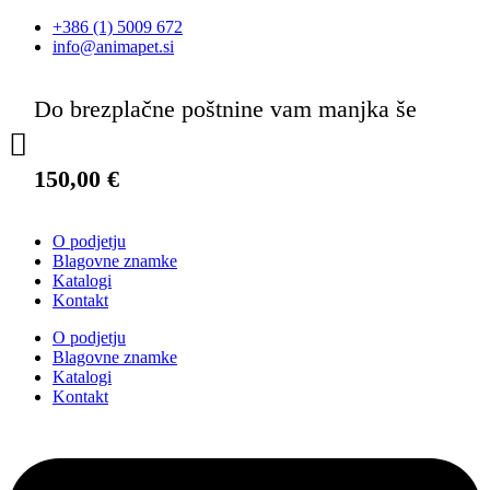
+386 (1) 5009 672
info@animapet.si
Do brezplačne poštnine vam manjka še
150,00
€
O podjetju
Blagovne znamke
Katalogi
Kontakt
O podjetju
Blagovne znamke
Katalogi
Kontakt