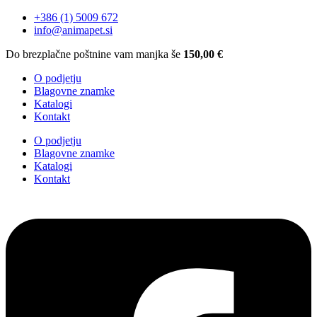
+386 (1) 5009 672
info@animapet.si
Do brezplačne poštnine vam manjka še
150,00
€
O podjetju
Blagovne znamke
Katalogi
Kontakt
O podjetju
Blagovne znamke
Katalogi
Kontakt