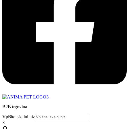
B2B trgovina
Vpišite iskalni niz
×