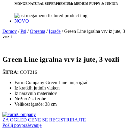
MONGE NATURAL SUPERPREMIUM: MEDIUM PUPPY & JUNIOR
NOVO
Domov
/
Psi
/
Oprema
/
Igrače
/
Green Line igralna vrv iz jute, 3
vozli
Green Line igralna vrv iz jute, 3 vozli
ŠIFRA:
COT216
Farm Company Green Line linija igrač
Iz kratkih jutinih vlaken
Iz naravnih materialov
Nežno čisti zobe
Velikost igrače: 38 cm
ZA OGLED CENE SE REGISTRIRAJTE
Pošlji povpraševanje