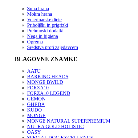
Suha hrana
Mokra hrana
Veterinarske diete
Priboljški in prigrizki
Prehranski dodatki
Nega in higiena
Oprema
Sredstva proti zajedavcem
BLAGOVNE ZNAMKE
AATU
BARKING HEADS
MONGE BWILD
FORZA10
FORZA10 LEGEND
GEMON
GHEDA
KUDO
MONGE
MONGE NATURAL SUPERPREMIUM
NUTRA GOLD HOLISTIC
OASY
SPECIAL DOG EXCELLENCE