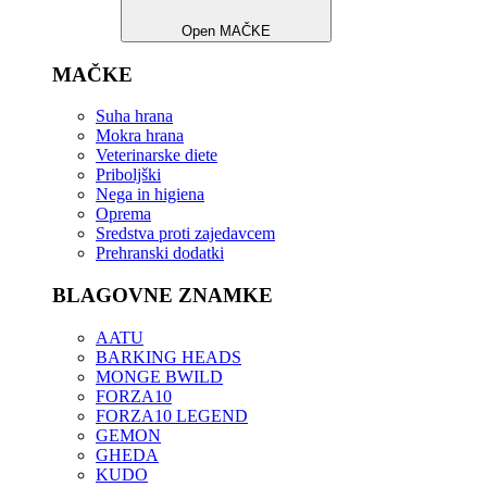
Open MAČKE
MAČKE
Suha hrana
Mokra hrana
Veterinarske diete
Priboljški
Nega in higiena
Oprema
Sredstva proti zajedavcem
Prehranski dodatki
BLAGOVNE ZNAMKE
AATU
BARKING HEADS
MONGE BWILD
FORZA10
FORZA10 LEGEND
GEMON
GHEDA
KUDO