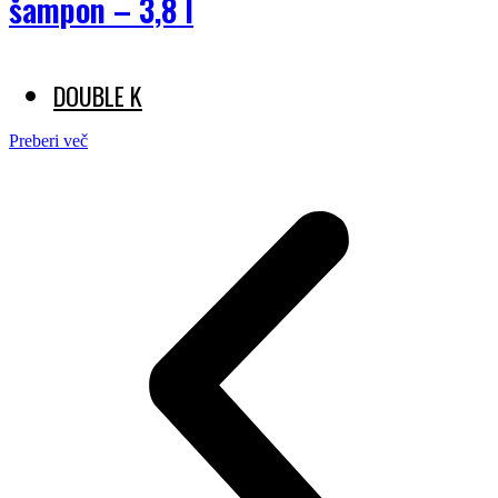
šampon – 3,8 l
DOUBLE K
Preberi več