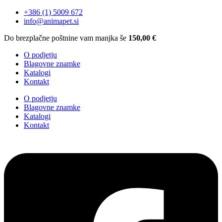
+386 (1) 5009 672
info@animapet.si
Do brezplačne poštnine vam manjka še
150,00
€
O podjetju
Blagovne znamke
Katalogi
Kontakt
O podjetju
Blagovne znamke
Katalogi
Kontakt