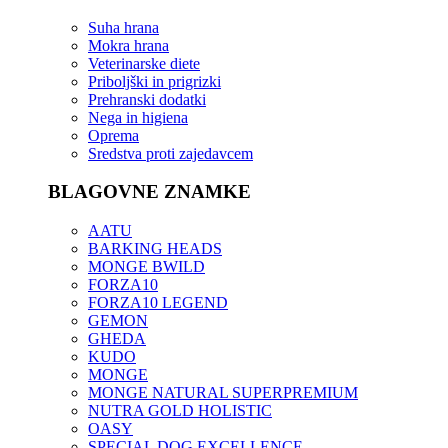
Suha hrana
Mokra hrana
Veterinarske diete
Priboljški in prigrizki
Prehranski dodatki
Nega in higiena
Oprema
Sredstva proti zajedavcem
BLAGOVNE ZNAMKE
AATU
BARKING HEADS
MONGE BWILD
FORZA10
FORZA10 LEGEND
GEMON
GHEDA
KUDO
MONGE
MONGE NATURAL SUPERPREMIUM
NUTRA GOLD HOLISTIC
OASY
SPECIAL DOG EXCELLENCE