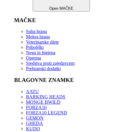
Open MAČKE
MAČKE
Suha hrana
Mokra hrana
Veterinarske diete
Priboljški
Nega in higiena
Oprema
Sredstva proti zajedavcem
Prehranski dodatki
BLAGOVNE ZNAMKE
AATU
BARKING HEADS
MONGE BWILD
FORZA10
FORZA10 LEGEND
GEMON
GHEDA
KUDO