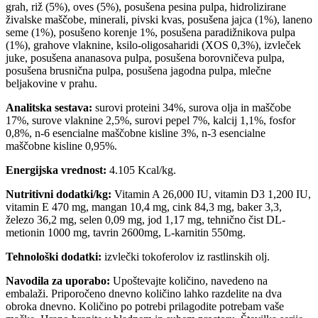
grah, riž (5%), oves (5%), posušena pesina pulpa, hidrolizirane
živalske maščobe, minerali, pivski kvas, posušena jajca (1%), laneno
seme (1%), posušeno korenje 1%, posušena paradižnikova pulpa
(1%), grahove vlaknine, ksilo-oligosaharidi (XOS 0,3%), izvleček
juke, posušena ananasova pulpa, posušena borovničeva pulpa,
posušena brusnična pulpa, posušena jagodna pulpa, mlečne
beljakovine v prahu.
Analitska sestava:
surovi proteini 34%, surova olja in maščobe
17%, surove vlaknine 2,5%, surovi pepel 7%, kalcij 1,1%, fosfor
0,8%, n-6 esencialne maščobne kisline 3%, n-3 esencialne
maščobne kisline 0,95%.
Energijska vrednost:
4.105 Kcal/kg.
Nutritivni dodatki/kg:
Vitamin A 26,000 IU, vitamin D3 1,200 IU,
vitamin E 470 mg, mangan 10,4 mg, cink 84,3 mg, baker 3,3,
železo 36,2 mg, selen 0,09 mg, jod 1,17 mg, tehnično čist DL-
metionin 1000 mg, tavrin 2600mg, L-karnitin 550mg.
Tehnološki dodatki:
izvlečki tokoferolov iz rastlinskih olj.
Navodila za uporabo:
Upoštevajte količino, navedeno na
embalaži. Priporočeno dnevno količino lahko razdelite na dva
obroka dnevno. Količino po potrebi prilagodite potrebam vaše