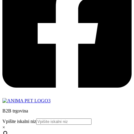
B2B trgovina
Vpišite iskalni niz
×