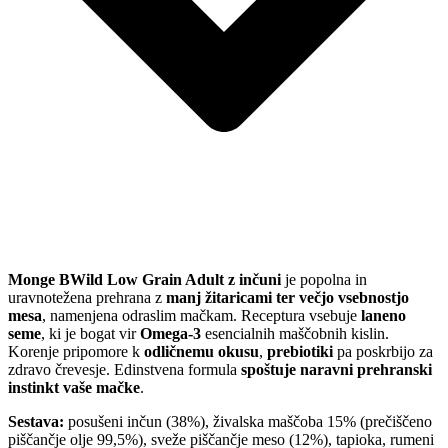
Monge BWild Low Grain Adult z inčuni
je popolna in
uravnotežena prehrana z
manj žitaricami ter večjo vsebnostjo
mesa
, namenjena odraslim mačkam. Receptura vsebuje
laneno
seme
, ki je bogat vir
Omega-3
esencialnih maščobnih kislin.
Korenje pripomore k
odličnemu okusu
,
prebiotiki
pa poskrbijo za
zdravo črevesje. Edinstvena formula
spoštuje naravni prehranski
instinkt vaše mačke
.
Sestava:
posušeni inčun (38%), živalska maščoba 15% (prečiščeno
piščančje olje 99,5%), sveže piščančje meso (12%), tapioka, rumeni