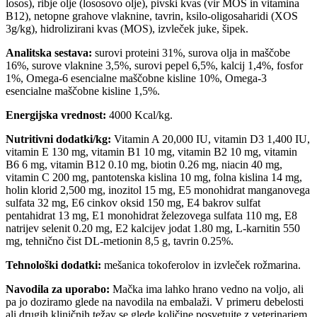
losos), ribje olje (lososovo olje), pivski kvas (vir MOS in vitamina
B12), netopne grahove vlaknine, tavrin, ksilo-oligosaharidi (XOS
3g/kg), hidrolizirani kvas (MOS), izvleček juke, šipek.
Analitska sestava:
surovi proteini 31%, surova olja in maščobe
16%, surove vlaknine 3,5%, surovi pepel 6,5%, kalcij 1,4%, fosfor
1%, Omega-6 esencialne maščobne kisline 10%, Omega-3
esencialne maščobne kisline 1,5%.
Energijska vrednost:
4000 Kcal/kg.
Nutritivni dodatki/kg:
Vitamin A 20,000 IU, vitamin D3 1,400 IU,
vitamin E 130 mg, vitamin B1 10 mg, vitamin B2 10 mg, vitamin
B6 6 mg, vitamin B12 0.10 mg, biotin 0.26 mg, niacin 40 mg,
vitamin C 200 mg, pantotenska kislina 10 mg, folna kislina 14 mg,
holin klorid 2,500 mg, inozitol 15 mg, E5 monohidrat manganovega
sulfata 32 mg, E6 cinkov oksid 150 mg, E4 bakrov sulfat
pentahidrat 13 mg, E1 monohidrat železovega sulfata 110 mg, E8
natrijev selenit 0.20 mg, E2 kalcijev jodat 1.80 mg, L-karnitin 550
mg, tehnično čist DL-metionin 8,5 g, tavrin 0.25%.
Tehnološki dodatki:
mešanica tokoferolov in izvleček rožmarina.
Navodila za uporabo:
Mačka ima lahko hrano vedno na voljo, ali
pa jo doziramo glede na navodila na embalaži. V primeru debelosti
ali drugih kliničnih težav se glede količine posvetujte z veterinarjem.