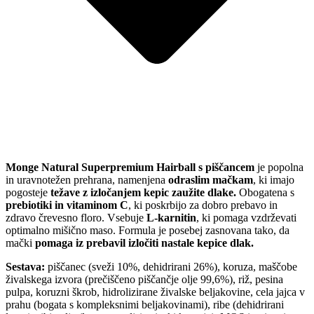
Monge Natural Superpremium Hairball s piščancem
je popolna
in uravnotežen prehrana, namenjena
odraslim mačkam
, ki imajo
pogosteje
težave z izločanjem kepic zaužite dlake.
Obogatena s
prebiotiki in vitaminom C
, ki poskrbijo za dobro prebavo in
zdravo črevesno floro. Vsebuje
L-karnitin
, ki pomaga vzdrževati
optimalno mišično maso. Formula je posebej zasnovana tako, da
mački
pomaga iz prebavil izločiti nastale kepice dlak.
Sestava:
piščanec (sveži 10%, dehidrirani 26%), koruza, maščobe
živalskega izvora (prečiščeno piščančje olje 99,6%), riž, pesina
pulpa, koruzni škrob, hidrolizirane živalske beljakovine, cela jajca v
prahu (bogata s kompleksnimi beljakovinami), ribe (dehidrirani