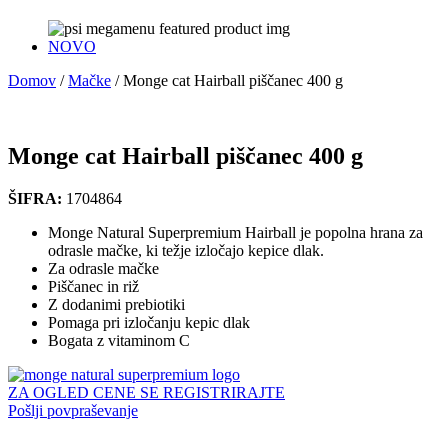
NOVO
Domov
/
Mačke
/
Monge cat Hairball piščanec 400 g
Monge cat Hairball piščanec 400 g
ŠIFRA:
1704864
Monge Natural Superpremium Hairball je popolna hrana za
odrasle mačke, ki težje izločajo kepice dlak.
Za odrasle mačke
Piščanec in riž
Z dodanimi prebiotiki
Pomaga pri izločanju kepic dlak
Bogata z vitaminom C
ZA OGLED CENE SE REGISTRIRAJTE
Pošlji povpraševanje