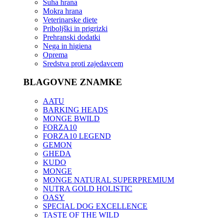
Suha hrana
Mokra hrana
Veterinarske diete
Priboljški in prigrizki
Prehranski dodatki
Nega in higiena
Oprema
Sredstva proti zajedavcem
BLAGOVNE ZNAMKE
AATU
BARKING HEADS
MONGE BWILD
FORZA10
FORZA10 LEGEND
GEMON
GHEDA
KUDO
MONGE
MONGE NATURAL SUPERPREMIUM
NUTRA GOLD HOLISTIC
OASY
SPECIAL DOG EXCELLENCE
TASTE OF THE WILD