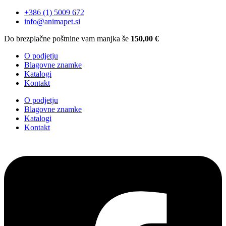
+386 (1) 5009 672
info@animapet.si
Do brezplačne poštnine vam manjka še
150,00
€
O podjetju
Blagovne znamke
Katalogi
Kontakt
O podjetju
Blagovne znamke
Katalogi
Kontakt