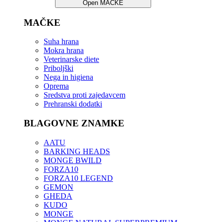
Open MAČKE
MAČKE
Suha hrana
Mokra hrana
Veterinarske diete
Priboljški
Nega in higiena
Oprema
Sredstva proti zajedavcem
Prehranski dodatki
BLAGOVNE ZNAMKE
AATU
BARKING HEADS
MONGE BWILD
FORZA10
FORZA10 LEGEND
GEMON
GHEDA
KUDO
MONGE