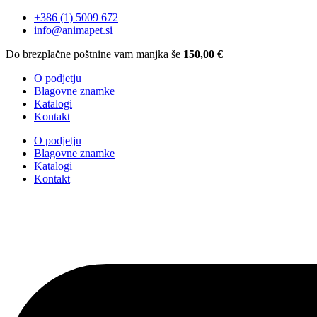
+386 (1) 5009 672
info@animapet.si
Do brezplačne poštnine vam manjka še
150,00
€
O podjetju
Blagovne znamke
Katalogi
Kontakt
O podjetju
Blagovne znamke
Katalogi
Kontakt