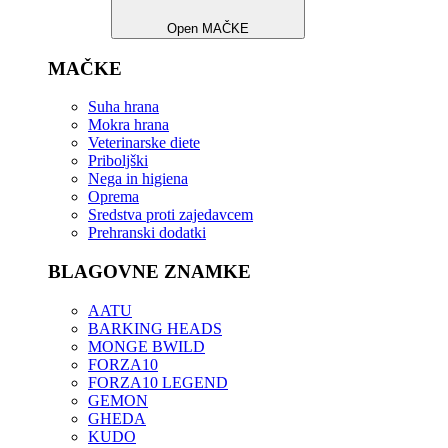
Open MAČKE
MAČKE
Suha hrana
Mokra hrana
Veterinarske diete
Priboljški
Nega in higiena
Oprema
Sredstva proti zajedavcem
Prehranski dodatki
BLAGOVNE ZNAMKE
AATU
BARKING HEADS
MONGE BWILD
FORZA10
FORZA10 LEGEND
GEMON
GHEDA
KUDO