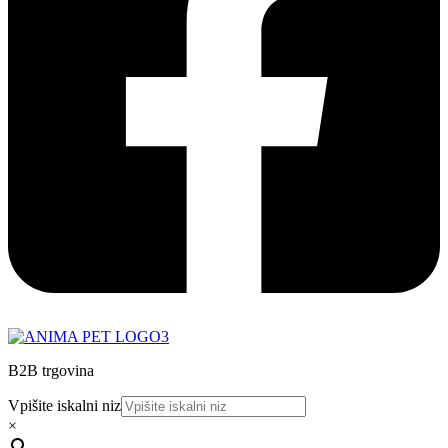
B2B trgovina
Vpišite iskalni niz
×