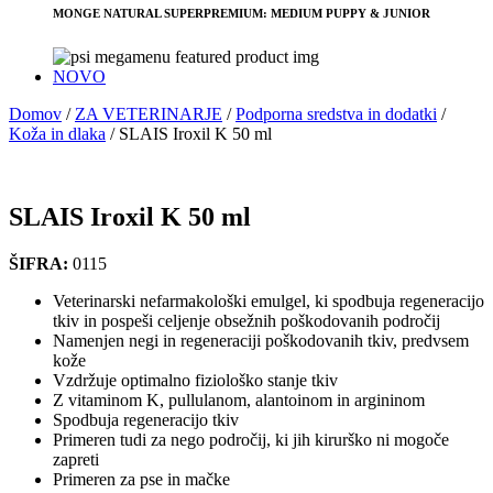
MONGE NATURAL SUPERPREMIUM: MEDIUM PUPPY & JUNIOR
NOVO
Domov
/
ZA VETERINARJE
/
Podporna sredstva in dodatki
/
Koža in dlaka
/
SLAIS Iroxil K 50 ml
SLAIS Iroxil K 50 ml
ŠIFRA:
0115
Veterinarski nefarmakološki emulgel, ki spodbuja regeneracijo
tkiv in pospeši celjenje obsežnih poškodovanih področij
Namenjen negi in regeneraciji poškodovanih tkiv, predvsem
kože
Vzdržuje optimalno fiziološko stanje tkiv
Z vitaminom K, pullulanom, alantoinom in argininom
Spodbuja regeneracijo tkiv
Primeren tudi za nego področij, ki jih kirurško ni mogoče
zapreti
Primeren za pse in mačke