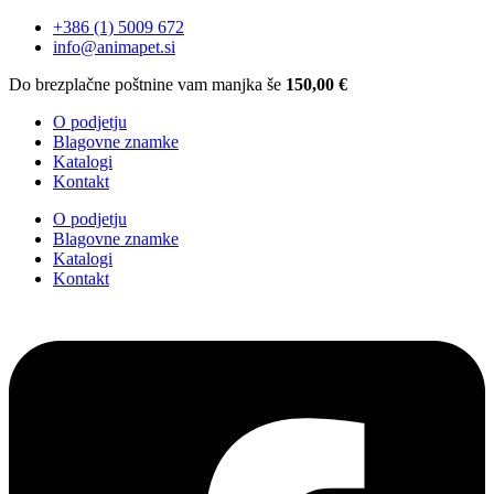
+386 (1) 5009 672
info@animapet.si
Do brezplačne poštnine vam manjka še
150,00
€
O podjetju
Blagovne znamke
Katalogi
Kontakt
O podjetju
Blagovne znamke
Katalogi
Kontakt