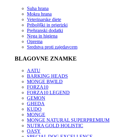
Suha hrana
Mokra hrana
Veterinarske diete
Priboljški in prigrizki
Prehranski dodatki
Nega in higiena
Oprema
Sredstva proti zajedavcem
BLAGOVNE ZNAMKE
AATU
BARKING HEADS
MONGE BWILD
FORZA10
FORZA10 LEGEND
GEMON
GHEDA
KUDO
MONGE
MONGE NATURAL SUPERPREMIUM
NUTRA GOLD HOLISTIC
OASY
SPECIAL DOG EXCELLENCE