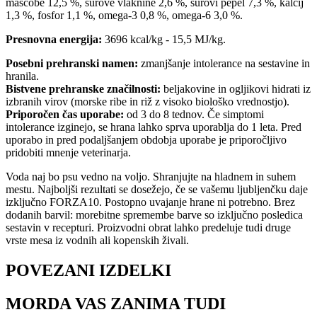
maščobe 12,5 %, surove vlaknine 2,6 %, surovi pepel 7,3 %, kalcij
1,3 %, fosfor 1,1 %, omega-3 0,8 %, omega-6 3,0 %.
Presnovna energija:
3696 kcal/kg - 15,5 MJ/kg.
Posebni prehranski namen:
zmanjšanje intolerance na sestavine in
hranila.
Bistvene prehranske značilnosti:
beljakovine in ogljikovi hidrati iz
izbranih virov (morske ribe in riž z visoko biološko vrednostjo).
Priporočen čas uporabe:
od 3 do 8 tednov. Če simptomi
intolerance izginejo, se hrana lahko sprva uporablja do 1 leta. Pred
uporabo in pred podaljšanjem obdobja uporabe je priporočljivo
pridobiti mnenje veterinarja.
Voda naj bo psu vedno na voljo. Shranjujte na hladnem in suhem
mestu. Najboljši rezultati se dosežejo, če se vašemu ljubljenčku daje
izključno FORZA10. Postopno uvajanje hrane ni potrebno. Brez
dodanih barvil: morebitne spremembe barve so izključno posledica
sestavin v recepturi. Proizvodni obrat lahko predeluje tudi druge
vrste mesa iz vodnih ali kopenskih živali.
POVEZANI IZDELKI
MORDA VAS ZANIMA TUDI