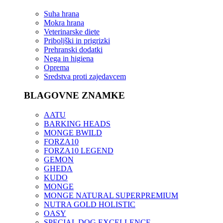
Suha hrana
Mokra hrana
Veterinarske diete
Priboljški in prigrizki
Prehranski dodatki
Nega in higiena
Oprema
Sredstva proti zajedavcem
BLAGOVNE ZNAMKE
AATU
BARKING HEADS
MONGE BWILD
FORZA10
FORZA10 LEGEND
GEMON
GHEDA
KUDO
MONGE
MONGE NATURAL SUPERPREMIUM
NUTRA GOLD HOLISTIC
OASY
SPECIAL DOG EXCELLENCE