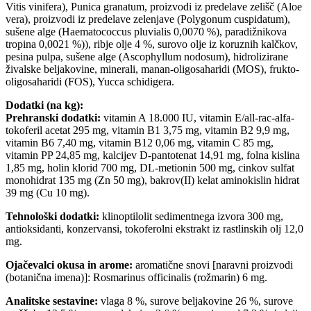
Vitis vinifera), Punica granatum, proizvodi iz predelave zelišč (Aloe
vera), proizvodi iz predelave zelenjave (Polygonum cuspidatum),
sušene alge (Haematococcus pluvialis 0,0070 %), paradižnikova
tropina 0,0021 %)), ribje olje 4 %, surovo olje iz koruznih kalčkov,
pesina pulpa, sušene alge (Ascophyllum nodosum), hidrolizirane
živalske beljakovine, minerali, manan-oligosaharidi (MOS), frukto-
oligosaharidi (FOS), Yucca schidigera.
Dodatki (na kg):
Prehranski dodatki:
vitamin A 18.000 IU, vitamin E/all-rac-alfa-
tokoferil acetat 295 mg, vitamin B1 3,75 mg, vitamin B2 9,9 mg,
vitamin B6 7,40 mg, vitamin B12 0,06 mg, vitamin C 85 mg,
vitamin PP 24,85 mg, kalcijev D-pantotenat 14,91 mg, folna kislina
1,85 mg, holin klorid 700 mg, DL-metionin 500 mg, cinkov sulfat
monohidrat 135 mg (Zn 50 mg), bakrov(II) kelat aminokislin hidrat
39 mg (Cu 10 mg).
Tehnološki dodatki:
klinoptilolit sedimentnega izvora 300 mg,
antioksidanti, konzervansi, tokoferolni ekstrakt iz rastlinskih olj 12,0
mg.
Ojačevalci okusa in arome:
aromatične snovi [naravni proizvodi
(botanična imena)]: Rosmarinus officinalis (rožmarin) 6 mg.
Analitske sestavine:
vlaga 8 %, surove beljakovine 26 %, surove