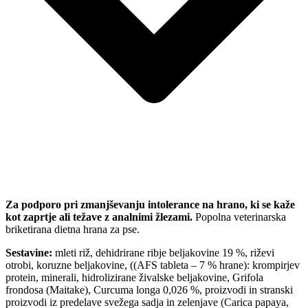
Za podporo pri zmanjševanju intolerance na hrano, ki se kaže
kot zaprtje ali težave z analnimi žlezami.
Popolna veterinarska
briketirana dietna hrana za pse.
Sestavine:
mleti riž, dehidrirane ribje beljakovine 19 %, riževi
otrobi, koruzne beljakovine, ((AFS tableta – 7 % hrane): krompirjev
protein, minerali, hidrolizirane živalske beljakovine, Grifola
frondosa (Maitake), Curcuma longa 0,026 %, proizvodi in stranski
proizvodi iz predelave svežega sadja in zelenjave (Carica papaya,