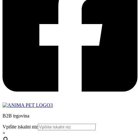
B2B trgovina
Vpišite iskalni niz
×