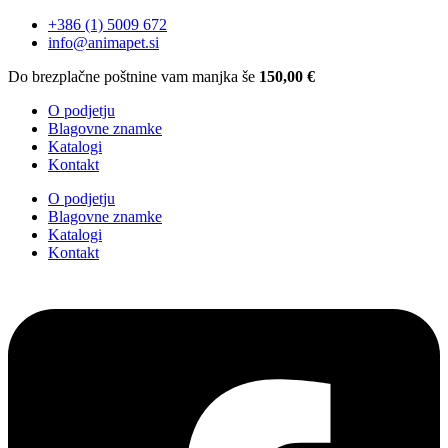
+386 (1) 5009 672
info@animapet.si
Do brezplačne poštnine vam manjka še
150,00
€
O podjetju
Blagovne znamke
Katalogi
Kontakt
O podjetju
Blagovne znamke
Katalogi
Kontakt