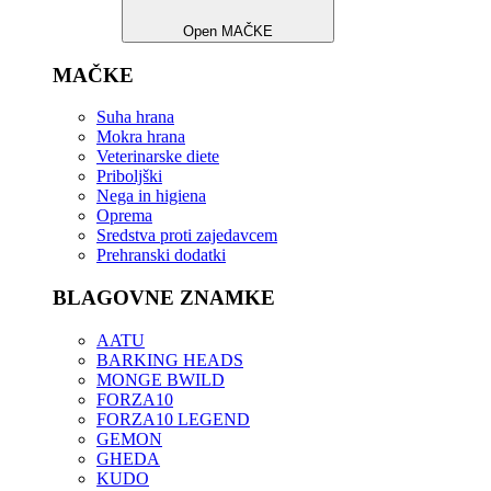
Open MAČKE
MAČKE
Suha hrana
Mokra hrana
Veterinarske diete
Priboljški
Nega in higiena
Oprema
Sredstva proti zajedavcem
Prehranski dodatki
BLAGOVNE ZNAMKE
AATU
BARKING HEADS
MONGE BWILD
FORZA10
FORZA10 LEGEND
GEMON
GHEDA
KUDO