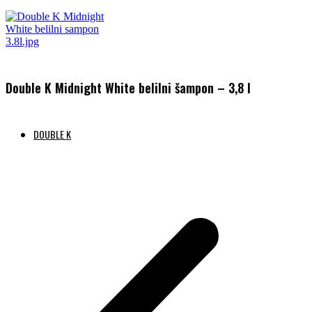
Double K Midnight White belilni šampon – 3,8 l
DOUBLE K
Preberi več