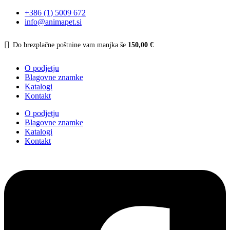
+386 (1) 5009 672
info@animapet.si
Do brezplačne poštnine vam manjka še
150,00
€
O podjetju
Blagovne znamke
Katalogi
Kontakt
O podjetju
Blagovne znamke
Katalogi
Kontakt