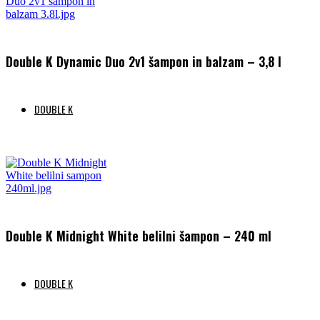
Double K Dynamic Duo 2v1 šampon in balzam – 3,8 l
DOUBLE K
Preberi več
Double K Midnight White belilni šampon – 240 ml
DOUBLE K
Preberi več