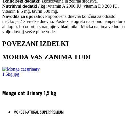
Tehnološki dodatki:
zgoščevalna in želirna sredstva.
Nutritivni dodatki / kg:
vitamin A 2000 IU, vitamin D3 200 IU,
vitamin E 5 mg, tavrin 500 mg.
Navodila za uporabo:
Priporočena dnevna količina za odraslo
mačko je 2-3 vrečke dnevno. Postrezite ogreto na sobno temperaturo
ali toplo. Po odprtju shranjujte v hladilniku. Mačka naj ima vedno na
voljo dovolj sveže pitne vode.
POVEZANI IZDELKI
MORDA VAS ZANIMA TUDI
Monge cat Urinary 1,5 kg
MONGE NATURAL SUPERPREMIUM
Preberi več