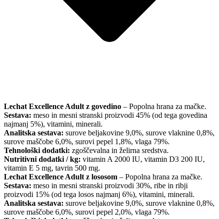
Lechat Excellence Adult z govedino
– Popolna hrana za mačke.
Sestava:
meso in mesni stranski proizvodi 45% (od tega govedina
najmanj 5%), vitamini, minerali.
Analitska sestava:
surove beljakovine 9,0%, surove vlaknine 0,8%,
surove maščobe 6,0%, surovi pepel 1,8%, vlaga 79%.
Tehnološki dodatki:
zgoščevalna in želirna sredstva.
Nutritivni dodatki / kg:
vitamin A 2000 IU, vitamin D3 200 IU,
vitamin E 5 mg, tavrin 500 mg.
Lechat Excellence Adult z lososom
– Popolna hrana za mačke.
Sestava:
meso in mesni stranski proizvodi 30%, ribe in ribji
proizvodi 15% (od tega losos najmanj 6%), vitamini, minerali.
Analitska sestava:
surove beljakovine 9,0%, surove vlaknine 0,8%,
surove maščobe 6,0%, surovi pepel 2,0%, vlaga 79%.