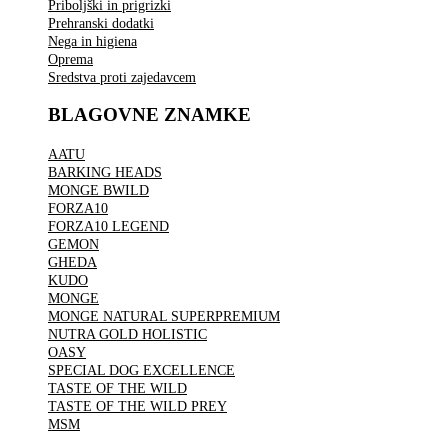
Priboljški in prigrizki
Prehranski dodatki
Nega in higiena
Oprema
Sredstva proti zajedavcem
BLAGOVNE ZNAMKE
AATU
BARKING HEADS
MONGE BWILD
FORZA10
FORZA10 LEGEND
GEMON
GHEDA
KUDO
MONGE
MONGE NATURAL SUPERPREMIUM
NUTRA GOLD HOLISTIC
OASY
SPECIAL DOG EXCELLENCE
TASTE OF THE WILD
TASTE OF THE WILD PREY
MSM