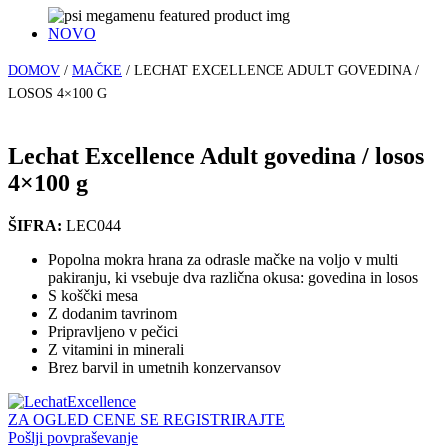
NOVO
DOMOV
/
MAČKE
/
LECHAT EXCELLENCE ADULT GOVEDINA /
LOSOS 4×100 G
Lechat Excellence Adult govedina / losos
4×100 g
ŠIFRA:
LEC044
Popolna mokra hrana za odrasle mačke na voljo v multi
pakiranju, ki vsebuje dva različna okusa: govedina in losos
S koščki mesa
Z dodanim tavrinom
Pripravljeno v pečici
Z vitamini in minerali
Brez barvil in umetnih konzervansov
ZA OGLED CENE SE REGISTRIRAJTE
Pošlji povpraševanje