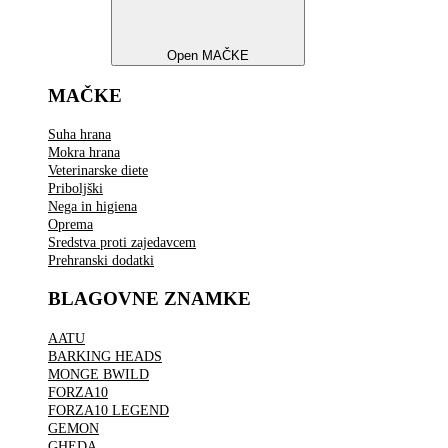
Open MAČKE
MAČKE
Suha hrana
Mokra hrana
Veterinarske diete
Priboljški
Nega in higiena
Oprema
Sredstva proti zajedavcem
Prehranski dodatki
BLAGOVNE ZNAMKE
AATU
BARKING HEADS
MONGE BWILD
FORZA10
FORZA10 LEGEND
GEMON
GHEDA