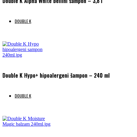
Double K Alpha White belilni šampon – 3,8 l
DOUBLE K
Preberi več
Double K Hypo+ hipoalergeni šampon – 240 ml
DOUBLE K
Preberi več