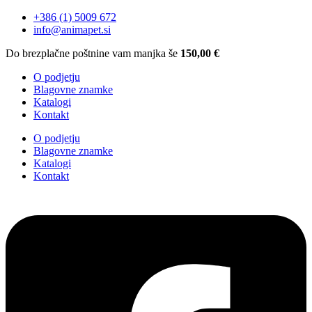
+386 (1) 5009 672
info@animapet.si
Do brezplačne poštnine vam manjka še
150,00
€
O podjetju
Blagovne znamke
Katalogi
Kontakt
O podjetju
Blagovne znamke
Katalogi
Kontakt