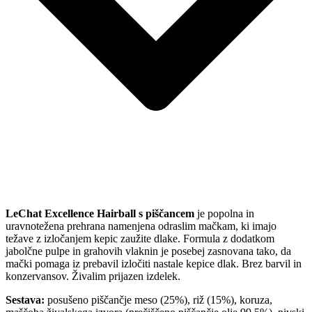
LeChat Excellence Hairball s piščancem
je popolna in
uravnotežena prehrana namenjena odraslim mačkam, ki imajo
težave z izločanjem kepic zaužite dlake. Formula z dodatkom
jabolčne pulpe in grahovih vlaknin je posebej zasnovana tako, da
mački pomaga iz prebavil izločiti nastale kepice dlak. Brez barvil in
konzervansov. Živalim prijazen izdelek.
Sestava:
posušeno piščančje meso (25%), riž (15%), koruza,