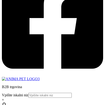
B2B trgovina
Vpišite iskalni niz
×