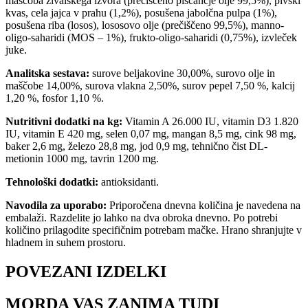
maščoba živalskega izvora (prečiščeno piščančje olje 99,5%), pivski
kvas, cela jajca v prahu (1,2%), posušena jabolčna pulpa (1%),
posušena riba (losos), lososovo olje (prečiščeno 99,5%), manno-
oligo-saharidi (MOS – 1%), frukto-oligo-saharidi (0,75%), izvleček
juke.
Analitska sestava:
surove beljakovine 30,00%, surovo olje in
maščobe 14,00%, surova vlakna 2,50%, surov pepel 7,50 %, kalcij
1,20 %, fosfor 1,10 %.
Nutritivni dodatki na kg:
Vitamin A 26.000 IU, vitamin D3 1.820
IU, vitamin E 420 mg, selen 0,07 mg, mangan 8,5 mg, cink 98 mg,
baker 2,6 mg, železo 28,8 mg, jod 0,9 mg, tehnično čist DL-
metionin 1000 mg, tavrin 1200 mg.
Tehnološki dodatki:
antioksidanti.
Navodila za uporabo:
Priporočena dnevna količina je navedena na
embalaži. Razdelite jo lahko na dva obroka dnevno. Po potrebi
količino prilagodite specifičnim potrebam mačke. Hrano shranjujte v
hladnem in suhem prostoru.
POVEZANI IZDELKI
MORDA VAS ZANIMA TUDI