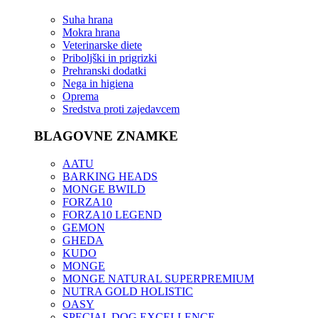
Suha hrana
Mokra hrana
Veterinarske diete
Priboljški in prigrizki
Prehranski dodatki
Nega in higiena
Oprema
Sredstva proti zajedavcem
BLAGOVNE ZNAMKE
AATU
BARKING HEADS
MONGE BWILD
FORZA10
FORZA10 LEGEND
GEMON
GHEDA
KUDO
MONGE
MONGE NATURAL SUPERPREMIUM
NUTRA GOLD HOLISTIC
OASY
SPECIAL DOG EXCELLENCE