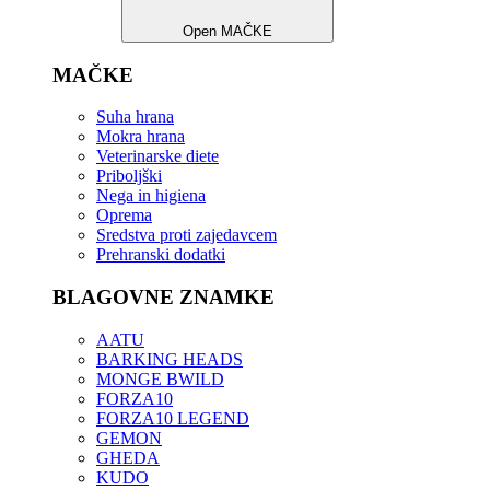
Open MAČKE
MAČKE
Suha hrana
Mokra hrana
Veterinarske diete
Priboljški
Nega in higiena
Oprema
Sredstva proti zajedavcem
Prehranski dodatki
BLAGOVNE ZNAMKE
AATU
BARKING HEADS
MONGE BWILD
FORZA10
FORZA10 LEGEND
GEMON
GHEDA
KUDO