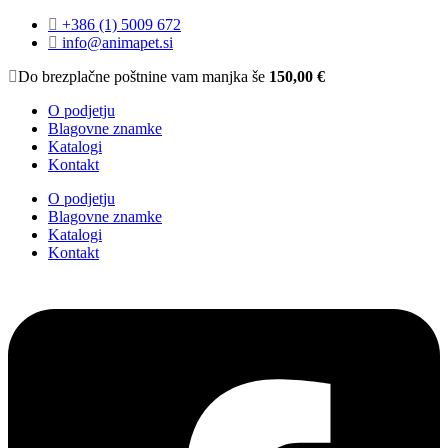
+386 (1) 5009 672
info@animapet.si
Do brezplačne poštnine vam manjka še
150,00
€
O podjetju
Blagovne znamke
Katalogi
Kontakt
O podjetju
Blagovne znamke
Katalogi
Kontakt