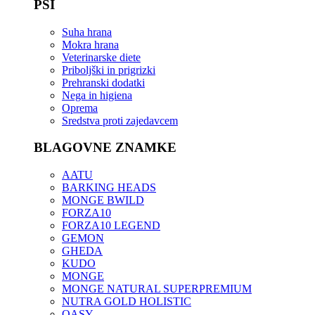
PSI
Suha hrana
Mokra hrana
Veterinarske diete
Priboljški in prigrizki
Prehranski dodatki
Nega in higiena
Oprema
Sredstva proti zajedavcem
BLAGOVNE ZNAMKE
AATU
BARKING HEADS
MONGE BWILD
FORZA10
FORZA10 LEGEND
GEMON
GHEDA
KUDO
MONGE
MONGE NATURAL SUPERPREMIUM
NUTRA GOLD HOLISTIC
OASY