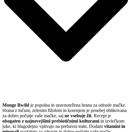
Monge Bwild
je popolna in uravnotežena hrana za odrasle mačke.
Hrana z inčuni, zelenim fižolom in korenjem je posebej oblikovana
za dobro počutje vaše mačke, saj
ne vsebuje žit
. Recept je
obogaten z najnovejšimi prebiotičnimi kulturami
in izvlečkom
juke, ki blagodejno vplivajo na prebavni trakt. Dodani
vitamini in
minerali
poskrbijo za zdravje in dobro počutje vaše mačje