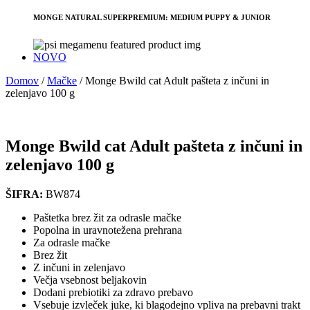
MONGE NATURAL SUPERPREMIUM: MEDIUM PUPPY & JUNIOR
NOVO
Domov
/
Mačke
/
Monge Bwild cat Adult pašteta z inčuni in
zelenjavo 100 g
Monge Bwild cat Adult pašteta z inčuni in
zelenjavo 100 g
ŠIFRA:
BW874
Paštetka brez žit za odrasle mačke
Popolna in uravnotežena prehrana
Za odrasle mačke
Brez žit
Z inčuni in zelenjavo
Večja vsebnost beljakovin
Dodani prebiotiki za zdravo prebavo
Vsebuje izvleček juke, ki blagodejno vpliva na prebavni trakt