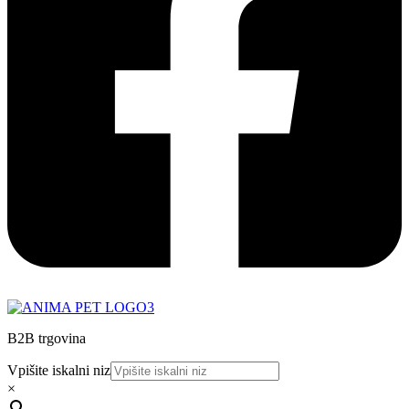
B2B trgovina
Vpišite iskalni niz
×