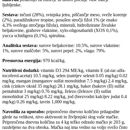
ljubljenke.
Sestava:
inčuni (28%), svinjska jetra, piščančje meso, sveže korenje
(2%), paradižnikove tropine, posušen stročji fižol 1% (je enako
4,3% svežega stročjega fižola), minerali, hidrolizirane živalske
beljakovine, grahove vlaknine, xylo-oligosaharidi (XOS 0,1%),
yucca schidigera (0,1%), spirulina.
Analitska sestava:
surove beljakovine: 10.5%, surove vlaknine:
1%, surove maščobe: 5%, surovi pepel: 2%, vlaga: 79%.
Presnovna energija:
970 kcal/kg.
Nutritivni dodatki:
vitamin D3 294 ME/kg, vitamin E (al-rac-alfa-
tocoferol-acetat) 10.5 mg/kg, selen (natrijev selenit 0.05 mg/kg) 0.02
mg/kg, mangan (manganov sulfat monohidrat 7.5 mg/kg) 2.4 mg/kg,
cink (cinkov oksid 35 mg/kg) 28.1 mg/kg, baker (bakrov (II) sulfat
pentahidrat 3 mg/kg) 0.76 mg/kg, železo (železov (II) sulfat
monohidrat 25 mg/kg) 8.22 mg/kg, jod (brezvodni kalcijev jodat 0.4
mg/kg) 0.26 mg/kg, tavrin 1,000 mg/kg.
Navodila za uporabo:
priporočeno dnevno količino prilagodite
glede na velikost, nivo aktivnosti in življenjski slog vaše mačke.
Priporočena dnevna količina za 4 kg težko odraslo mačko je 203 g,
razdeljeno na dva obroka. Mačka naj ima vedno na voljo svežo čisto