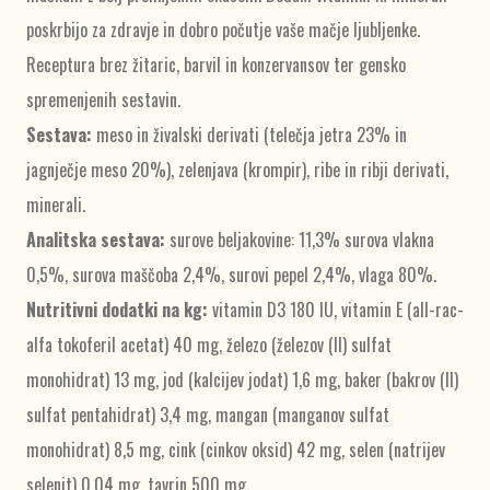
poskrbijo za zdravje in dobro počutje vaše mačje ljubljenke.
Receptura brez žitaric, barvil in konzervansov ter gensko
spremenjenih sestavin.
Sestava:
meso in živalski derivati (telečja jetra 23% in
jagnječje meso 20%), zelenjava (krompir), ribe in ribji derivati,
minerali.
Analitska sestava:
surove beljakovine: 11,3% surova vlakna
0,5%, surova maščoba 2,4%, surovi pepel 2,4%, vlaga 80%.
Nutritivni dodatki na kg:
vitamin D3 180 IU, vitamin E (all-rac-
alfa tokoferil acetat) 40 mg, železo (železov (II) sulfat
monohidrat) 13 mg, jod (kalcijev jodat) 1,6 mg, baker (bakrov (II)
sulfat pentahidrat) 3,4 mg, mangan (manganov sulfat
monohidrat) 8,5 mg, cink (cinkov oksid) 42 mg, selen (natrijev
selenit) 0,04 mg, tavrin 500 mg.