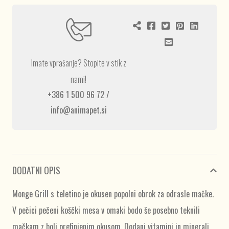
Imate vprašanje? Stopite v stik z
nami!
+386 1 500 96 72
/
info@animapet.si
DODATNI OPIS
Monge Grill s teletino je okusen popolni obrok za odrasle mačke.
V pečici pečeni koščki mesa v omaki bodo še posebno teknili
mačkam z bolj prefinjenim okusom. Dodani vitamini in minerali