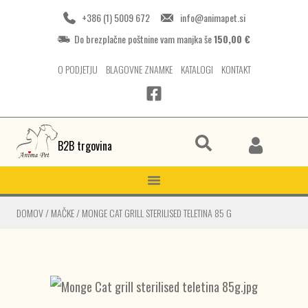
+386 (1) 5009 672
info@animapet.si
Do brezplačne poštnine vam manjka še
150,00
€
O PODJETJU
BLAGOVNE ZNAMKE
KATALOGI
KONTAKT
B2B trgovina
DOMOV
/
MAČKE
/
MONGE CAT GRILL STERILISED TELETINA 85 G