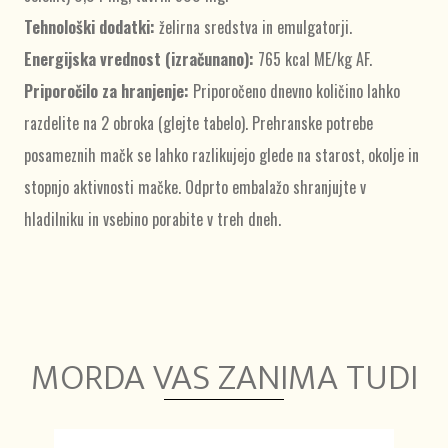
Tehnološki dodatki:
želirna sredstva in emulgatorji.
Energijska vrednost (izračunano):
765 kcal ME/kg AF.
Priporočilo za hranjenje:
Priporočeno dnevno količino lahko
razdelite na 2 obroka (glejte tabelo). Prehranske potrebe
posameznih mačk se lahko razlikujejo glede na starost, okolje in
stopnjo aktivnosti mačke. Odprto embalažo shranjujte v
hladilniku in vsebino porabite v treh dneh.
MORDA VAS ZANIMA TUDI