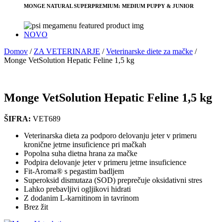
MONGE NATURAL SUPERPREMIUM: MEDIUM PUPPY & JUNIOR
NOVO
Domov
/
ZA VETERINARJE
/
Veterinarske diete za mačke
/
Monge VetSolution Hepatic Feline 1,5 kg
Monge VetSolution Hepatic Feline 1,5 kg
ŠIFRA:
VET689
Veterinarska dieta za podporo delovanju jeter v primeru
kronične jetrne insuficience pri mačkah
Popolna suha dietna hrana za mačke
Podpira delovanje jeter v primeru jetrne insuficience
Fit-Aroma® s pegastim badljem
Superoksid dismutaza (SOD) preprečuje oksidativni stres
Lahko prebavljivi ogljikovi hidrati
Z dodanim L-karnitinom in tavrinom
Brez žit