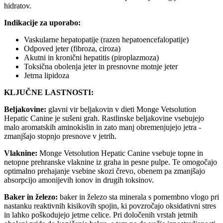
hidratov.
Indikacije za uporabo:
Vaskularne hepatopatije (razen hepatoencefalopatije)
Odpoved jeter (fibroza, ciroza)
Akutni in kronični hepatitis (piroplazmoza)
Toksična obolenja jeter in presnovne motnje jeter
Jetrna lipidoza
KLJUČNE LASTNOSTI:
Beljakovine:
glavni vir beljakovin v dieti Monge Vetsolution
Hepatic Canine je sušeni grah. Rastlinske beljakovine vsebujejo
malo aromatskih aminokislin in zato manj obremenjujejo jetra -
zmanjšajo stopnjo presnove v jetrih.
Vlaknine:
Monge Vetsolution Hepatic Canine vsebuje topne in
netopne prehranske vlaknine iz graha in pesne pulpe. Te omogočajo
optimalno prehajanje vsebine skozi črevo, obenem pa zmanjšajo
absorpcijo amonijevih ionov in drugih toksinov.
Baker in železo:
baker in železo sta minerala s pomembno vlogo pri
nastanku reaktivnih kisikovih spojin, ki povzročajo oksidativni stres
in lahko poškodujejo jetrne celice. Pri določenih vrstah jetrnih