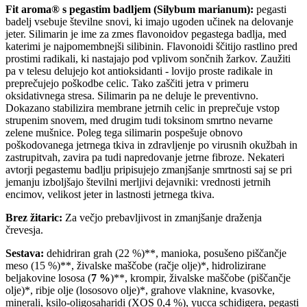
Fit aroma® s pegastim badljem (Silybum marianum):
pegasti
badelj vsebuje številne snovi, ki imajo ugoden učinek na delovanje
jeter. Silimarin je ime za zmes flavonoidov pegastega badlja, med
katerimi je najpomembnejši silibinin. Flavonoidi ščitijo rastlino pred
prostimi radikali, ki nastajajo pod vplivom sončnih žarkov. Zaužiti
pa v telesu delujejo kot antioksidanti - lovijo proste radikale in
preprečujejo poškodbe celic. Tako zaščiti jetra v primeru
oksidativnega stresa. Silimarin pa ne deluje le preventivno.
Dokazano stabilizira membrane jetrnih celic in preprečuje vstop
strupenim snovem, med drugim tudi toksinom smrtno nevarne
zelene mušnice. Poleg tega silimarin pospešuje obnovo
poškodovanega jetrnega tkiva in zdravljenje po virusnih okužbah in
zastrupitvah, zavira pa tudi napredovanje jetrne fibroze. Nekateri
avtorji pegastemu badlju pripisujejo zmanjšanje smrtnosti saj se pri
jemanju izboljšajo številni merljivi dejavniki: vrednosti jetrnih
encimov, velikost jeter in lastnosti jetrnega tkiva.
Brez žitaric:
Za večjo prebavljivost in zmanjšanje draženja
črevesja.
Sestava:
dehidriran grah (22 %)**, manioka, posušeno piščančje
meso (15 %)**, živalske maščobe (račje olje)*, hidrolizirane
beljakovine lososa (
7 %
)**, krompir, živalske maščobe (piščančje
olje)*, ribje olje (lososovo olje)*, grahove vlaknine, kvasovke,
minerali, ksilo-oligosaharidi (XOS 0,4 %), yucca schidigera, pegasti