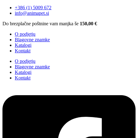
+386 (1) 5009 672
info@animapet.si
Do brezplačne poštnine vam manjka še
150,00
€
O podjetju
Blagovne znamke
Katalogi
Kontakt
O podjetju
Blagovne znamke
Katalogi
Kontakt