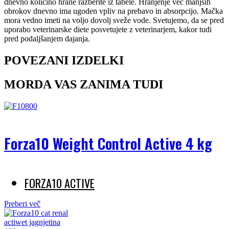
dnevno količino hrane razberite iz tabele. Hranjenje več manjših
obrokov dnevno ima ugoden vpliv na prebavo in absorpcijo. Mačka
mora vedno imeti na voljo dovolj sveže vode. Svetujemo, da se pred
uporabo veterinarske diete posvetujete z veterinarjem, kakor tudi
pred podaljšanjem dajanja.
POVEZANI IZDELKI
MORDA VAS ZANIMA TUDI
Forza10 Weight Control Active 4 kg
FORZA10 ACTIVE
Preberi več