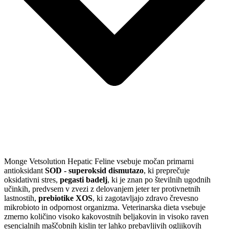
Monge Vetsolution Hepatic Feline vsebuje močan primarni
antioksidant
SOD - superoksid dismutazo
, ki preprečuje
oksidativni stres,
pegasti badelj
, ki je znan po številnih ugodnih
učinkih, predvsem v zvezi z delovanjem jeter ter protivnetnih
lastnostih,
prebiotike XOS
, ki zagotavljajo zdravo črevesno
mikrobioto in odpornost organizma. Veterinarska dieta vsebuje
zmerno količino visoko kakovostnih beljakovin in visoko raven
esencialnih maščobnih kislin ter lahko prebavljivih ogljikovih