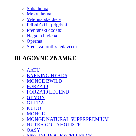
Suha hrana
Mokra hrana
Veterinarske diete
Priboljški in prigrizki
Prehranski dodatki
Nega in higiena
Oprema
Sredstva proti zajedavcem
BLAGOVNE ZNAMKE
AATU
BARKING HEADS
MONGE BWILD
FORZA10
FORZA10 LEGEND
GEMON
GHEDA
KUDO
MONGE
MONGE NATURAL SUPERPREMIUM
NUTRA GOLD HOLISTIC
OASY
SPECIAL DOG EXCELLENCE