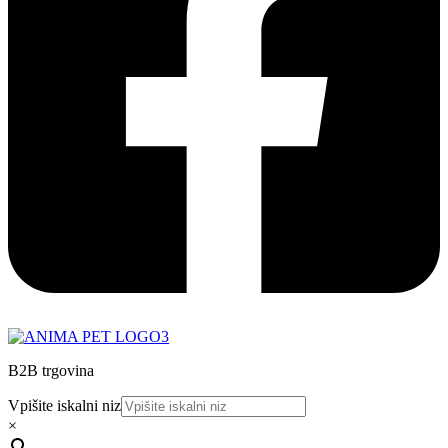
B2B trgovina
Vpišite iskalni niz
×