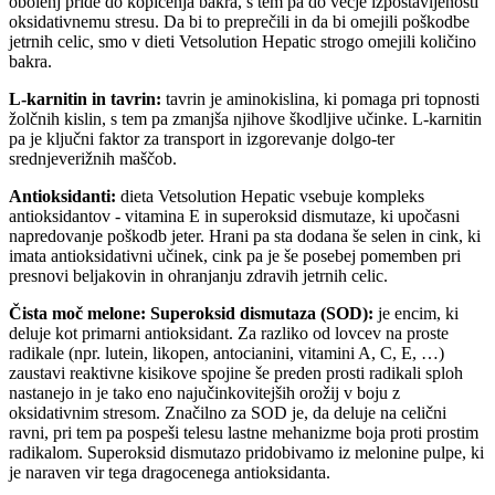
obolenj pride do kopičenja bakra, s tem pa do večje izpostavljenosti
oksidativnemu stresu. Da bi to preprečili in da bi omejili poškodbe
jetrnih celic, smo v dieti Vetsolution Hepatic strogo omejili količino
bakra.
L-karnitin in tavrin:
tavrin je aminokislina, ki pomaga pri topnosti
žolčnih kislin, s tem pa zmanjša njihove škodljive učinke. L-karnitin
pa je ključni faktor za transport in izgorevanje dolgo-ter
srednjeverižnih maščob.
Antioksidanti:
dieta Vetsolution Hepatic vsebuje kompleks
antioksidantov - vitamina E in superoksid dismutaze, ki upočasni
napredovanje poškodb jeter. Hrani pa sta dodana še selen in cink, ki
imata antioksidativni učinek, cink pa je še posebej pomemben pri
presnovi beljakovin in ohranjanju zdravih jetrnih celic.
Čista moč melone: Superoksid dismutaza (SOD):
je encim, ki
deluje kot primarni antioksidant. Za razliko od lovcev na proste
radikale (npr. lutein, likopen, antocianini, vitamini A, C, E, …)
zaustavi reaktivne kisikove spojine še preden prosti radikali sploh
nastanejo in je tako eno najučinkovitejših orožij v boju z
oksidativnim stresom. Značilno za SOD je, da deluje na celični
ravni, pri tem pa pospeši telesu lastne mehanizme boja proti prostim
radikalom. Superoksid dismutazo pridobivamo iz melonine pulpe, ki
je naraven vir tega dragocenega antioksidanta.