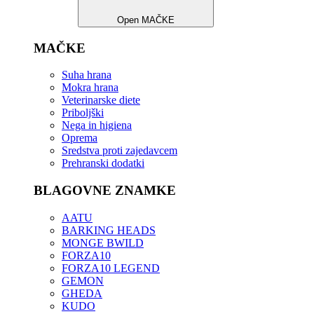
Open MAČKE
MAČKE
Suha hrana
Mokra hrana
Veterinarske diete
Priboljški
Nega in higiena
Oprema
Sredstva proti zajedavcem
Prehranski dodatki
BLAGOVNE ZNAMKE
AATU
BARKING HEADS
MONGE BWILD
FORZA10
FORZA10 LEGEND
GEMON
GHEDA
KUDO