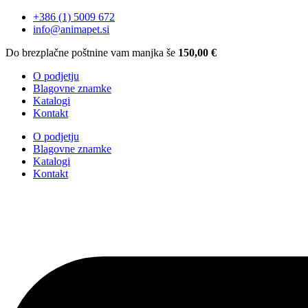
+386 (1) 5009 672
info@animapet.si
Do brezplačne poštnine vam manjka še
150,00
€
O podjetju
Blagovne znamke
Katalogi
Kontakt
O podjetju
Blagovne znamke
Katalogi
Kontakt