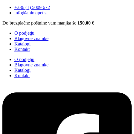
+386 (1) 5009 672
info@animapet.si
Do brezplačne poštnine vam manjka še
150,00
€
O podjetju
Blagovne znamke
Katalogi
Kontakt
O podjetju
Blagovne znamke
Katalogi
Kontakt