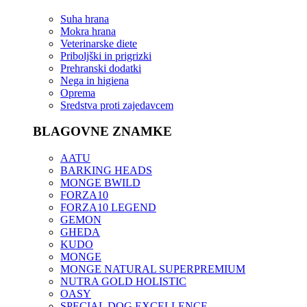
Suha hrana
Mokra hrana
Veterinarske diete
Priboljški in prigrizki
Prehranski dodatki
Nega in higiena
Oprema
Sredstva proti zajedavcem
BLAGOVNE ZNAMKE
AATU
BARKING HEADS
MONGE BWILD
FORZA10
FORZA10 LEGEND
GEMON
GHEDA
KUDO
MONGE
MONGE NATURAL SUPERPREMIUM
NUTRA GOLD HOLISTIC
OASY
SPECIAL DOG EXCELLENCE