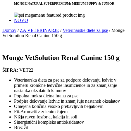
MONGE NATURAL SUPERPREMIUM: MEDIUM PUPPY & JUNIOR
NOVO
Domov
/
ZA VETERINARJE
/
Veterinarske diete za pse
/
Monge
VetSolution Renal Canine 150 g
Monge VetSolution Renal Canine 150 g
ŠIFRA:
VET22
Veterinarska dieta za pse za podporo delovanju ledvic v
primeru kronične ledvične insuficience in za zmanjšanje
nastanka oksalatnih kamnov
Popolna mokra dietna hrana za pse
Podpira delovanje ledvic in zmanjšuje nastanek oksalatov
Omejena količina visoko prebavljivih beljakovin
Fit-Aroma® z zelenim čajem
Nižja raven fosforja, kalcija in soli
Sinergistični kompleks antioksidantov
Brez žit