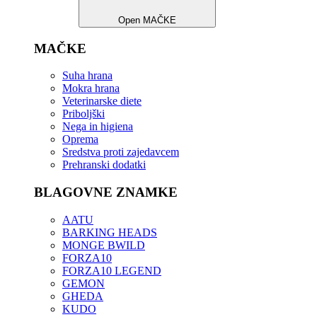
Open MAČKE
MAČKE
Suha hrana
Mokra hrana
Veterinarske diete
Priboljški
Nega in higiena
Oprema
Sredstva proti zajedavcem
Prehranski dodatki
BLAGOVNE ZNAMKE
AATU
BARKING HEADS
MONGE BWILD
FORZA10
FORZA10 LEGEND
GEMON
GHEDA
KUDO