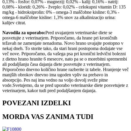
0,13% - fosfor: 0,07% - magnezij: 0,02% - kalij: 0,16% - natrij:
0,08% - kloridi: 0,26% - žveplo: 0,02% - celokupni vitamin D: 135
mg/kg - hidroksiprolin: 0% - omega-3 maščobne kisline: 0,3% -
omega-6 maščobne kisline: 1,3% snov za alkalinizacijo urina:
kalijev citrat.
Navodila za uporabo:
Pred uvajanjem veterinarske diete se
posvetujte z veterinarjem. Priporočamo, da hrane pri kroničnih
težavah ne zamenjate nenadoma. Novo hrano uvajajte postopno v
nekaj dneh. To storite tako, da stari hrani postopoma dodajate vse
več nove. Priporočamo, da vašega psa pri kronični ledvični bolezni
z dietno hrano hranite 6 mesecev, nato pa se o morebitni spremembi
ali podaljšanju časa dajanja diete posvetujte z veterinarjem.
Priporočeno dnevno količino hrane razberite iz tabele. Hranjenje več
manjših obrokov dnevno ima ugoden vpliv na prebavo in
absorpcijo. Pes naj ima vedno na voljo dovolj sveže pitne
vode.Svetujemo, da se pred uporabo veterinarske diete posvetujete z
veterinarjem, kakor tudi pred podaljšanjem dajanja.
POVEZANI IZDELKI
MORDA VAS ZANIMA TUDI