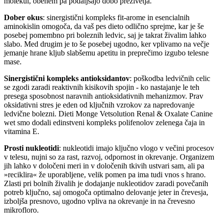
molekul, obenem pa podaljšajo dobo preživetja.
Dober okus
: sinergistični kompleks fit-arome in esencialnih
aminokislin omogoča, da vaš pes dieto odlično sprejme, kar je še
posebej pomembno pri boleznih ledvic, saj je takrat živalim lahko
slabo. Med drugim je to še posebej ugodno, ker vplivamo na večje
jemanje hrane kljub slabšemu apetitu in preprečimo izgubo telesne
mase.
Sinergistični kompleks antioksidantov
: poškodba ledvičnih celic
se zgodi zaradi reaktivnih kisikovih spojin - ko nastajanje le teh
presega sposobnost naravnih antioksidativnih mehanizmov. Prav
oksidativni stres je eden od ključnih vzrokov za napredovanje
ledvične bolezni. Dieti Monge Vetsolution Renal & Oxalate Canine
wet smo dodali edinstveni kompleks polifenolov zelenega čaja in
vitamina E.
Prosti nukleotidi
: nukleotidi imajo ključno vlogo v večini procesov
v telesu, nujni so za rast, razvoj, odpornost in okrevanje. Organizem
jih lahko v določeni meri in v določenih tkivih ustvari sam, ali pa
»reciklira« že uporabljene, velik pomen pa ima tudi vnos s hrano.
Zlasti pri bolnih živalih je dodajanje nukleotidov zaradi povečanih
potreb ključno, saj omogoča optimalno delovanje jeter in črevesja,
izboljša presnovo, ugodno vpliva na okrevanje in na črevesno
mikrofloro.