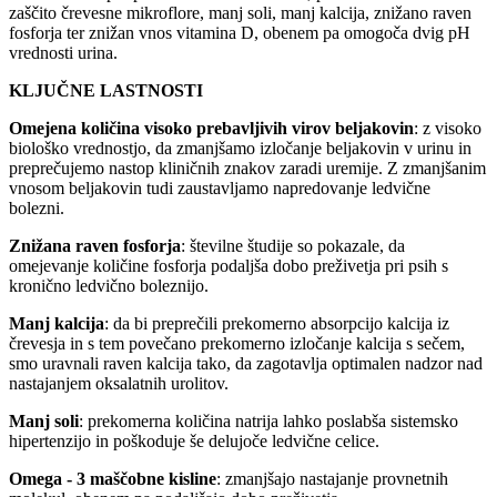
zaščito črevesne mikroflore, manj soli, manj kalcija, znižano raven
fosforja ter znižan vnos vitamina D, obenem pa omogoča dvig pH
vrednosti urina.
KLJUČNE LASTNOSTI
Omejena količina visoko prebavljivih virov beljakovin
: z visoko
biološko vrednostjo, da zmanjšamo izločanje beljakovin v urinu in
preprečujemo nastop kliničnih znakov zaradi uremije. Z zmanjšanim
vnosom beljakovin tudi zaustavljamo napredovanje ledvične
bolezni.
Znižana raven fosforja
: številne študije so pokazale, da
omejevanje količine fosforja podaljša dobo preživetja pri psih s
kronično ledvično boleznijo.
Manj kalcija
: da bi preprečili prekomerno absorpcijo kalcija iz
črevesja in s tem povečano prekomerno izločanje kalcija s sečem,
smo uravnali raven kalcija tako, da zagotavlja optimalen nadzor nad
nastajanjem oksalatnih urolitov.
Manj soli
: prekomerna količina natrija lahko poslabša sistemsko
hipertenzijo in poškoduje še delujoče ledvične celice.
Omega - 3 maščobne kisline
: zmanjšajo nastajanje provnetnih