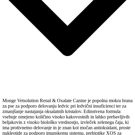
Monge Vetsolution Renal & Oxalate Canine je popolna mokra hrana
za pse za podporo delovanju ledvic pri ledvični insuficienci ter za
zmanjšanje nastajanja oksalatnih kristalov. Edinstvena formula
vsebuje omejeno količino visoko kakovostnih in lahko prebavljivih
beljakovin z visoko biološko vrednostjo, izvleček zelenega čaja, ki
ima protivnetno delovanje in je znan kot močan antioksidant, proste
nukleotide za podporo imunskemu sistemu, prebiotike XOS za