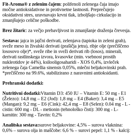
Fit-Aroma® z zelenim čajem
: polifenoli zelenega čaja imajo
močne antioksidativne in protivnetne lastnosti. Preprečujejo
oksidativni stres, uravnavajo krvni tlak, izboljšajo cirkulacijo in
zmanjšujejo celične poškodbe.
Brez žitaric
: za večjo prebavljivost in zmanjšanje draženja črevesja.
Sestava:
jajca in jajčni derivati, zelenjava (tapioka in zeleni grah),
sveže meso in živalski derivati (prašičja jetra), ribje olje (prečiščeno
lososovo olje)*, sveže ribe in sveži derivati rib (losos), minerali,
derivati rastlinskega izvora, kvasovke (min. vsebnost prostih
nukleotidov je 44%), ksilooligosaharidi - XOS 0,4%, izvleček
zelenega čaja Camellia sinensis 0,05%, mlečni beljakovinski prah.
*prečiščeno na 99.6%, stabilizirano z naravnimi antioksidanti.
Prehranski dodatki:
Nutritivni dodatki:
Vitamin D3: 450 IU – Vitamin E: 50 mg - E1
(Železo): 14,8 mg – E2 (Jod): 1,8 mg – E4 (Baker): 3,4 mg – E5
(Mangan): 9,2 mg – E6 (Cink): 42,4 mg – E8 (Selen): 0.04 mg - L -
cistin: 600 mg - DL - metionin (tehnološko čisti): 300 mg - L-
karnitin: 300 mg - Tavrin: 0,2%
Analitska sestava:
surove beljakovine: 4,5% – surova vlaknina:
0,6% – surova olja in maščobe: 6,6 % – surovi pepel: 1,1 % - kalcij: